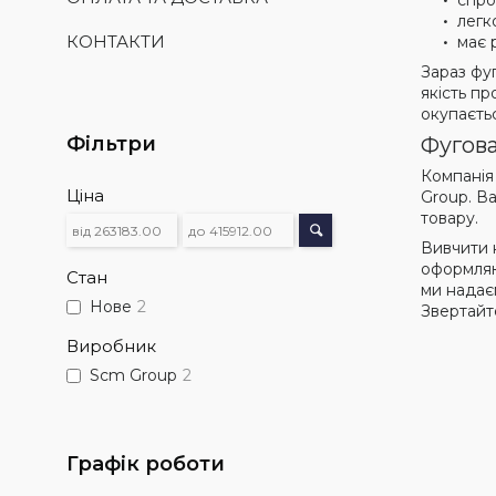
спро
легк
КОНТАКТИ
має 
Зараз фу
якість пр
окупаєтьс
Фільтри
Фугова
Компанія 
Ціна
Group. В
товару.
Вивчити к
оформляю
Стан
ми надає
Нове
2
Звертайт
Виробник
Scm Group
2
Графік роботи