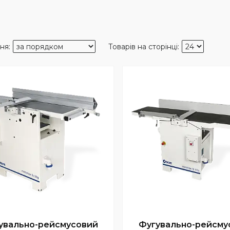
увально-рейсмусовий
Фугувально-рейсму