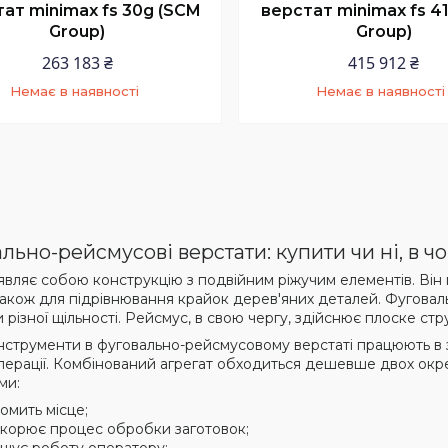
ат minimax fs 30g (SCM
верстат minimax fs 4
Group)
Group)
263 183 ₴
415 912 ₴
Немає в наявності
Немає в наявності
+380 (67) 828-77-30
+380 (67) 828-77-3
льно-рейсмусові верстати: купити чи ні, в ч
являє собою конструкцію з подвійним ріжучим елементів. Він
 також для підрівнювання крайок дерев'яних деталей. Фугов
різної щільності. Рейсмус, в свою чергу, здійснює плоске стр
нструменти в фуговально-рейсмусовому верстаті працюють в з
операції. Комбінований агрегат обходиться дешевше двох окре
ми:
омить місце;
корює процес обробки заготовок;