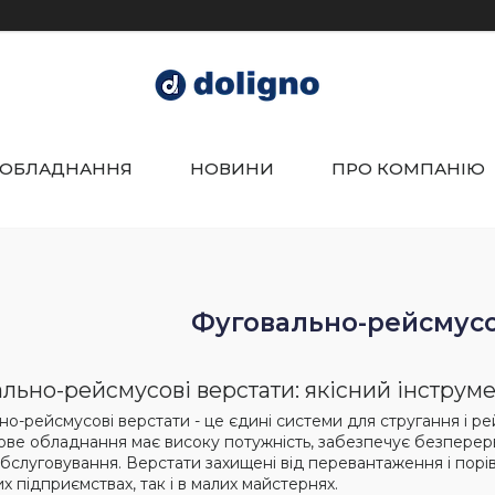
 ОБЛАДНАННЯ
НОВИНИ
ПРО КОМПАНІЮ
Фуговально-рейсмусо
льно-рейсмусові верстати: якісний інструме
но-рейсмусові верстати - це єдині системи для стругання і р
ве обладнання має високу потужність, забезпечує безперерв
обслуговування. Верстати захищені від перевантаження і порі
х підприємствах, так і в малих майстернях.