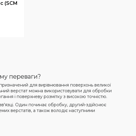
1c (SCM
0
ому переваги?
 призначений для вирівнювання поверхонь великої
альний верстат можна використовувати для обробки
угання і поверхневу розмітку з високою точністю.
в'язці. Один починає обробку, другий-здійснює
мих верстатів, а також володіє наступними