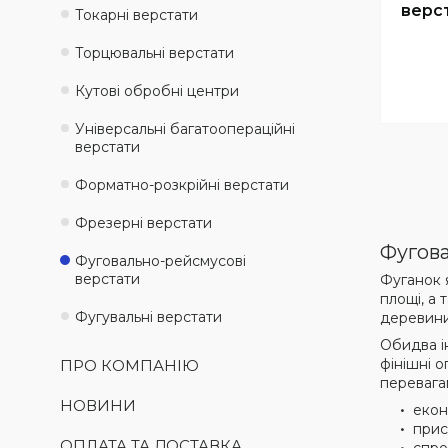
верст
Токарні верстати
Торцювальні верстати
Кутові обробні центри
Універсальні багатоопераційні
верстати
Форматно-розкрійні верстати
Фрезерні верстати
Фугова
Фуговально-рейсмусові
верстати
Фуганок 
площі, а
Фугувальні верстати
деревини 
Обидва і
фінішні 
ПРО КОМПАНІЮ
перевага
НОВИНИ
екон
прис
ОПЛАТА ТА ДОСТАВКА