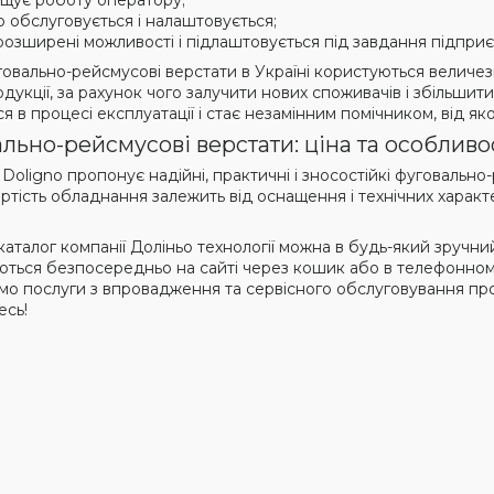
щує роботу оператору;
о обслуговується і налаштовується;
розширені можливості і підлаштовується під завдання підприє
говально-рейсмусові верстати в Україні користуються величе
одукції, за рахунок чого залучити нових споживачів і збільш
я в процесі експлуатації і стає незамінним помічником, від я
льно-рейсмусові верстати: ціна та особливос
Doligno пропонує надійні, практичні і зносостійкі фуговальн
артість обладнання залежить від оснащення і технічних харак
аталог компанії Доліньо технології можна в будь-який зручний
ться безпосередньо на сайті через кошик або в телефонному 
мо послуги з впровадження та сервісного обслуговування п
есь!