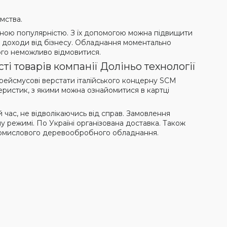
мства.
зною популярністю. З їх допомогою можна підвищити
ити доходи від бізнесу. Обладнання моментально
кого неможливо відмовитися.
ті товарів компанії Доліньо технології
о-рейсмусові верстати італійського концерну SCM
теристик, з якими можна ознайомитися в картці
 час, не відволікаючись від справ. Замовлення
режимі. По Україні організована доставка. Також
ромислового деревообробного обладнання.