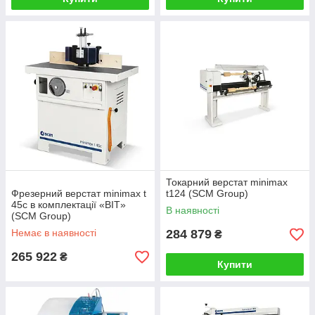
Токарний верстат minimax
Фрезерний верстат minimax t
t124 (SCM Group)
45c в комплектації «BIT»
В наявності
(SCM Group)
Немає в наявності
284 879
₴
265 922
₴
Купити