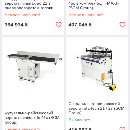
верстат minimax ad 21 з
45c в комплектації «MAXI»
пневмоповоротом голови
(SCM Group)
(SCM Group)
Немає в наявності
Немає в наявності
394 934
407 045
₴
₴
Свердлильно-присадковий
верстат startech 21 / 27 (SCM
Фугувально-рейсмусовий
Group)
верстат minimax fs 41c (SCM
В наявності
Group)
Немає в наявності
415 997
₴