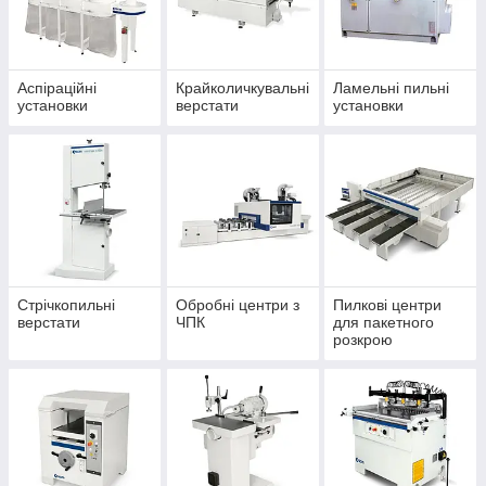
Аспіраційні
Крайколичкувальні
Ламельні пильні
установки
верстати
установки
Стрічкопильні
Обробні центри з
Пилкові центри
верстати
ЧПК
для пакетного
розкрою