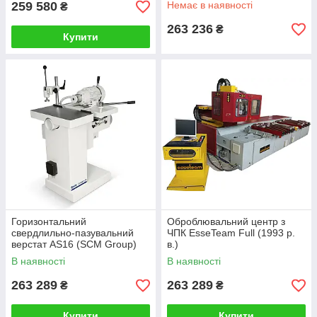
259 580
Немає в наявності
₴
263 236
₴
Купити
Горизонтальний
Оброблювальний центр з
свердлильно-пазувальний
ЧПК EsseTeam Full (1993 р.
верстат AS16 (SCM Group)
в.)
В наявності
В наявності
263 289
263 289
₴
₴
Купити
Купити