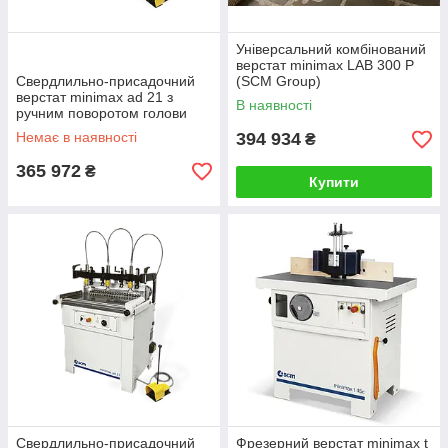
Універсальний комбінований
верстат minimax LAB 300 P
Свердлильно-присадочний
(SCM Group)
верстат minimax ad 21 з
В наявності
ручним поворотом голови
(SCM Group)
Немає в наявності
394 934
₴
365 972
₴
Купити
Свердлильно-присадочний
Фрезерний верстат minimax t