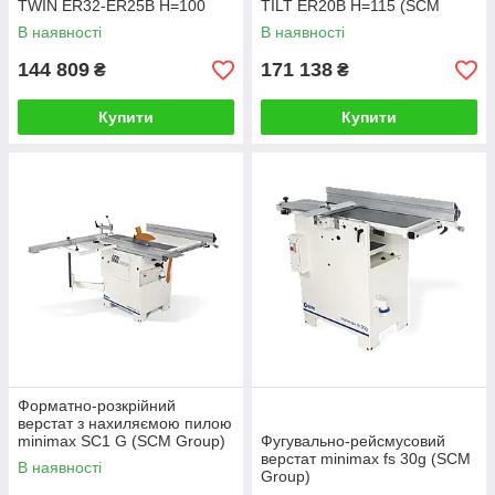
TWIN ER32-ER25B H=100
TILT ER20B H=115 (SCM
HIT1 (SCM Group, Італія)
Group, Італія)
В наявності
В наявності
144 809
171 138
₴
₴
Купити
Купити
Форматно-розкрійний
верстат з нахиляємою пилою
minimax SC1 G (SCM Group)
Фугувально-рейсмусовий
верстат minimax fs 30g (SCM
В наявності
Group)